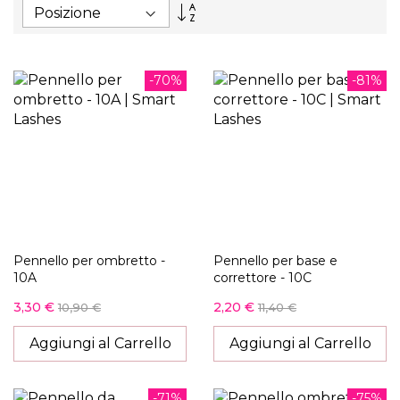
Imposta
la
direzione
decrescente
-70%
-81%
Pennello per ombretto -
Pennello per base e
10A
correttore - 10C
3,30 €
2,20 €
10,90 €
11,40 €
Aggiungi al Carrello
Aggiungi al Carrello
-71%
-75%