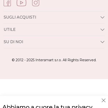
SUGLI ACQUISTI
UTILE
SU DI NOI
© 2012 - 2025 Intersmart s.r.o. All Rights Reserved.
Cl
Abbiamo a cuore la tua privacy
Co