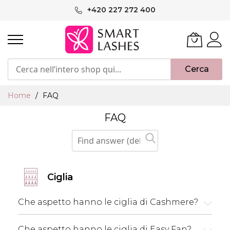
Salta
+420 227 272 400
al
contenuto
Cerca
Home
FAQ
FAQ
Ciglia
Che aspetto hanno le ciglia di Cashmere?
Che aspetto hanno le ciglia di Easy Fan?